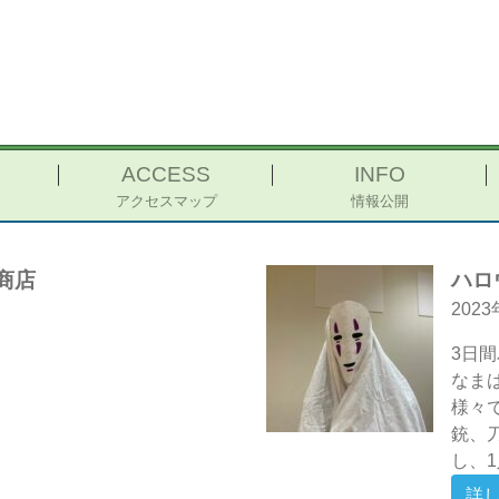
ACCESS
INFO
アクセスマップ
情報公開
商店
ハロ
202
3日
なま
、歩いて北村商店
様々
銃、
し、1
詳