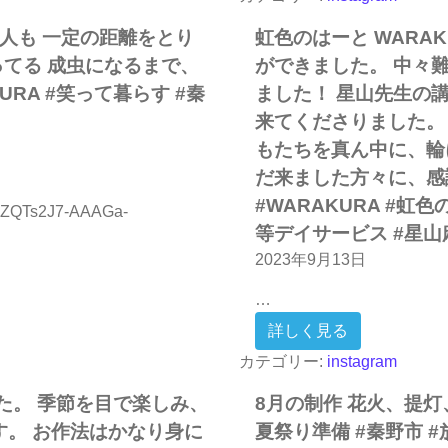
な人も 一定の距離をとり
虹色のはーと WARA
ってる 成虫になるまで、
ができました。 中々
URA #笑って暮らす #秦
ました！ 星山先生の
来てくださりました。 
もたちを真ん中に、輪
だ来ました方々に、感
#WARAKURA #虹
uBZQTs2J7-AAAGa-
等デイサービス #星山
2023年9月13日
も 虫が好きな人も 一定の距離をとりながら かわいい 気持ち悪い 
…
from 虹
詳しく見る
カテゴリー:
instagram
た。 季節を目で楽しみ、
8月の制作 花火、提灯、
。 お作法はかなり身に
夏祭り準備 #秦野市 