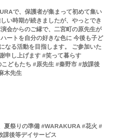
KURAで、保護者が集まって初めて集い
難しい時期が続きましたが、やっとでき
講演会からのご縁で、二宮町の原先生が
ハートを自分の好きな色に️ 今後も子ど
になる活動を目指します。 ご参加いた
謝申し上げます #笑って暮らす
色のこどもたち #原先生 #秦野市 #放課後
麻木先生
わ、怒ってる 成虫になるまで、見守ります。 #キアゲハま #WA
色のはーと WARAKURAで、保護者が集まって初めて集いがで
夏祭りの準備 #WARAKURA #花火 #
#放課後等デイサービス