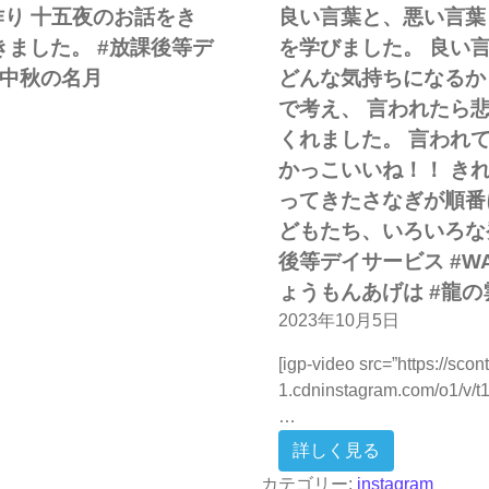
作り 十五夜のお話をき
良い言葉と、悪い言葉
ました。 #放課後等デ
を学びました。 良い
 #中秋の名月
どんな気持ちになるか
で考え、 言われたら
くれました。 言われて
かっこいいね！！ き
の果物 お団子作り 十五夜のお話をきき、みんなで手作りおやつをい
ってきたさなぎが順番に
どもたち、いろいろな
後等デイサービス #WA
ょうもんあげは #龍の
2023年10月5日
[igp-video src=”https://scon
1.cdninstagram.com/o1/
…
from 良
詳しく見る
カテゴリー:
instagram