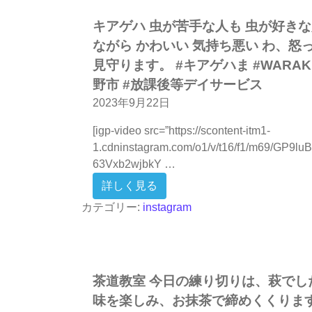
キアゲハ 虫が苦手な人も 虫が好き
ながら かわいい 気持ち悪い わ、怒
見守ります。 #キアゲハま #WARAK
野市 #放課後等デイサービス
2023年9月22日
[igp-video src=”https://scontent-itm1-
1.cdninstagram.com/o1/v/t16/f1/m69/GP9l
63Vxb2wjbkY …
from キアゲハ 虫が苦手な人
詳しく見る
カテゴリー:
instagram
茶道教室 今日の練り切りは、萩でし
味を楽しみ、お抹茶で締めくくります