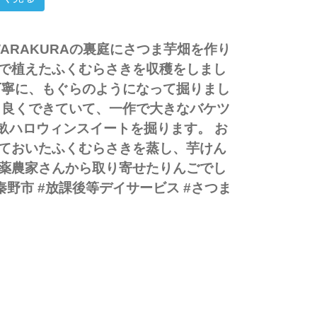
ARAKURAの裏庭にさつま芋畑を作り
に皆で植えたふくむらさきを収穫をしまし
丁寧に、もぐらのようになって掘りまし
も良くできていて、一作で大きなバケツ
の畝ハロウィンスイートを掘ります。 お
ておいたふくむらさきを蒸し、芋けん
薬農家さんから取り寄せたりんごでし
「ギャー」
 #秦野市 #放課後等デイサービス #さつま
つま芋掘り 今年はWARAKURAの裏庭にさつま芋畑を作りまし