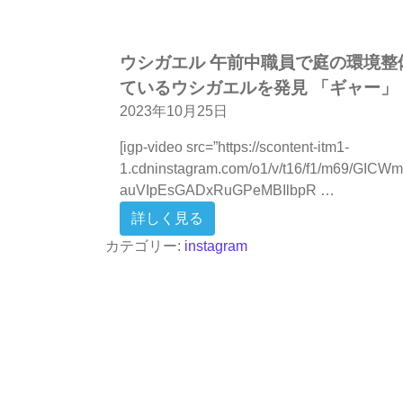
ウシガエル 午前中職員で庭の環境整
ているウシガエルを発見 「ギャー」
2023年10月25日
[igp-video src=”https://scontent-itm1-
1.cdninstagram.com/o1/v/t16/f1/m69/GICW
auVIpEsGADxRuGPeMBIlbpR …
from ウシガエル 午前中職
詳しく見る
カテゴリー:
instagram