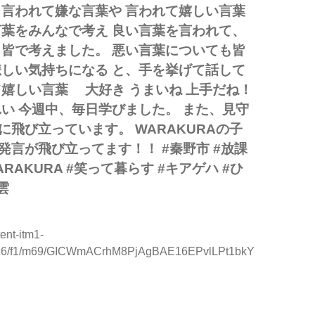
 言われて嫌な言葉や 言われて嬉しい言葉
言葉をみんなで考え 良い言葉を言われて、
 皆で考えました。 悪い言葉についても皆
悲しい気持ちになる と、手を挙げて話して
嬉しい言葉 大好き うまいね️ 上手だね！
れい 今週中、毎日学びました。 また、見守
ただきました。 #放課後等デイサービス #秦野市 #WARAKUR
飛び立っています。 WARAKURAの子
発言が飛び立ってます！！ #秦野市 #放課
RAKURA #笑って暮らす #キアゲハ #ひ
雲
tent-itm1-
v/t16/f1/m69/GICWmACrhM8PjAgBAE16EPvlLPt1bkY
い言葉と、悪い言葉 言われて嫌な言葉や 言われて嬉しい言葉を学