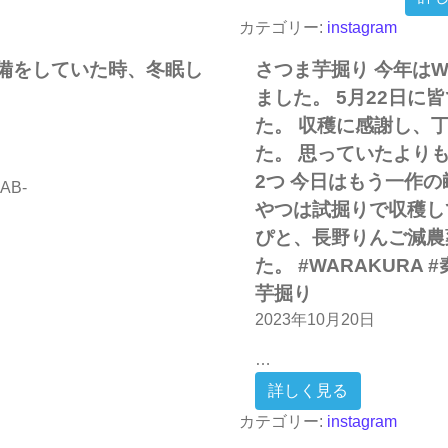
カテゴリー:
instagram
備をしていた時、冬眠し
さつま芋掘り 今年はW
ました。 5月22日
た。 収穫に感謝し、
た。 思っていたより
2つ 今日はもう一作
mAB-
やつは試掘りで収穫し
ぴと、長野りんご減農
員で庭の環境整備をしていた時、冬眠しているウシガエルを発見 
た。 #WARAKURA
芋掘り
2023年10月20日
…
from さ
詳しく見る
カテゴリー:
instagram