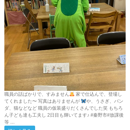
職員の話ばかりで、すみません
家で仕込んで、登場し
てくれました〜 写真はありませんが
や、うさぎ、パン
ダ、猫などなど 職員の仮装盛りだくさんでした笑 もちろ
ん子ども達も工夫し 2日目も輝いてます♪ #秦野市#放課後
等 …