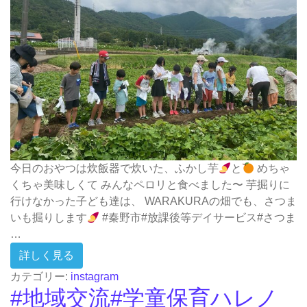
今日のおやつは炊飯器で炊いた、ふかし芋
と
めちゃ
くちゃ美味しくて みんなペロリと食べました〜 芋掘りに
行けなかった子ども達は、 WARAKURAの畑でも、さつま
いも掘りします
#秦野市#放課後等デイサービス#さつま
…
from 大倉へさつまいも掘りにいきました〜
詳しく見る
カテゴリー:
instagram
#地域交流#学童保育ハレノ