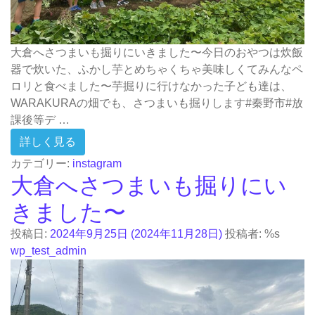
大倉へさつまいも掘りにいきました〜今日のおやつは炊飯
器で炊いた、ふかし芋とめちゃくちゃ美味しくてみんなペ
ロリと食べました〜芋掘りに行けなかった子ども達は、
WARAKURAの畑でも、さつまいも掘りします#秦野市#放
課後等デ …
from 大倉へさつまいも掘りにいきました〜今
詳しく見る
カテゴリー:
instagram
大倉へさつまいも掘りにい
きました〜
投稿日:
2024年9月25日
(2024年11月28日)
投稿者: %s
wp_test_admin