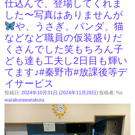
仕込んで、登場してくれま
した〜写真はありませんが
や、うさぎ、パンダ、猫
などなど職員の仮装盛りだ
くさんでした笑もちろん子
ども達も工夫し2日目も輝い
てます♪#秦野市#放課後等デ
イサービス
投稿日:
2024年10月31日
(2024年11月28日)
投稿者: %s
warakurawarakura