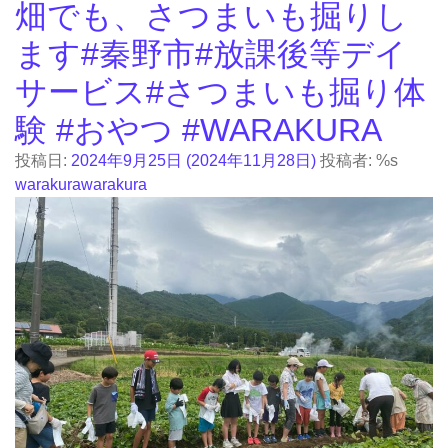
畑でも、さつまいも掘りし
ます#秦野市#放課後等デイ
サービス#さつまいも掘り体
験 #おやつ #WARAKURA
投稿日:
2024年9月25日
(2024年11月28日)
投稿者: %s
warakurawarakura