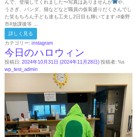
んで、登場してくれました〜写真はありませんが
や、
うさぎ、パンダ、猫などなど職員の仮装盛りだくさんでし
た笑もちろん子ども達も工夫し2日目も輝いてます♪#秦野
市#放課後等 …
from 今日のハロウィン職員の話ばかりで、
詳しく見る
カテゴリー:
instagram
今日のハロウィン
投稿日:
2024年10月31日
(2024年11月28日)
投稿者: %s
wp_test_admin