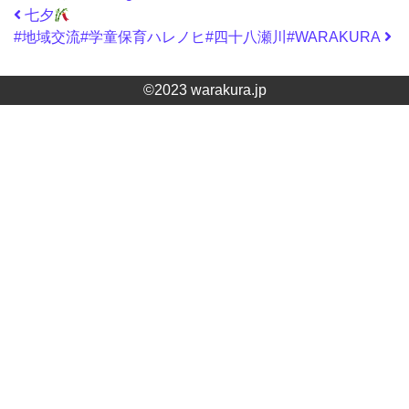
投稿ナビゲーション
七夕
#地域交流#学童保育ハレノヒ#四十八瀬川#WARAKURA
©2023 warakura.jp