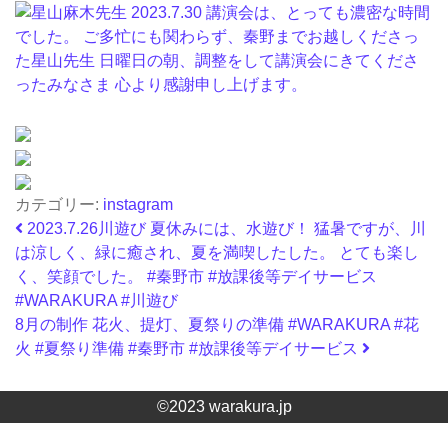
カテゴリー:
instagram
投稿ナビゲーション
2023.7.26川遊び 夏休みには、水遊び！ 猛暑ですが、川
は涼しく、緑に癒され、夏を満喫したした。 とても楽し
く、笑顔でした。 #秦野市 #放課後等デイサービス
#WARAKURA #川遊び
8月の制作 花火、提灯、夏祭りの準備 #WARAKURA #花
火 #夏祭り準備 #秦野市 #放課後等デイサービス
©2023 warakura.jp