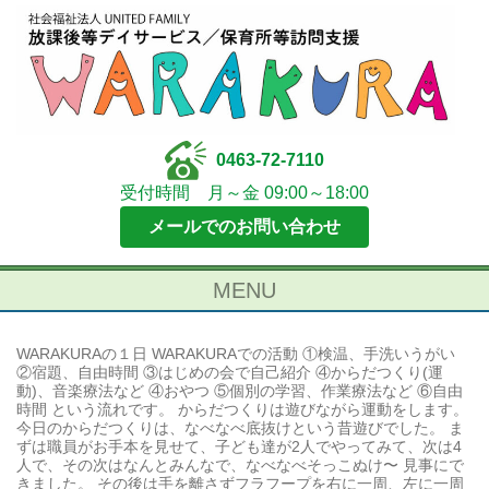
0463-72-7110
受付時間 月～金 09:00～18:00
メールでのお問い合わせ
MENU
WARAKURAの１日 WARAKURAでの活動 ①検温、手洗いうがい
②宿題、自由時間 ③はじめの会で自己紹介 ④からだつくり(運
動)、音楽療法など ④おやつ ⑤個別の学習、作業療法など ⑥自由
時間 という流れです。 からだつくりは遊びながら運動をします。
今日のからだつくりは、なべなべ底抜けという昔遊びでした。 ま
ずは職員がお手本を見せて、子ども達が2人でやってみて、次は4
人で、その次はなんとみんなで、なべなべそっこぬけ〜 見事にで
きました。 その後は手を離さずフラフープを右に一周、左に一周