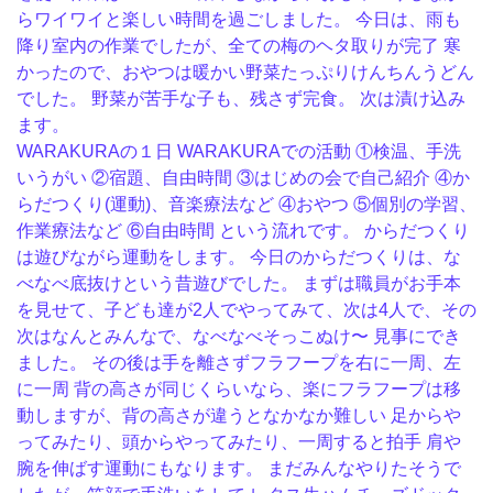
らワイワイと楽しい時間を過ごしました。 今日は、雨も
降り室内の作業でしたが、全ての梅のヘタ取りが完了 寒
かったので、おやつは暖かい野菜たっぷりけんちんうどん
でした。 野菜が苦手な子も、残さず完食。 次は漬け込み
ます。
WARAKURAの１日 WARAKURAでの活動 ①検温、手洗
いうがい ②宿題、自由時間 ③はじめの会で自己紹介 ④か
らだつくり(運動)、音楽療法など ④おやつ ⑤個別の学習、
作業療法など ⑥自由時間 という流れです。 からだつくり
は遊びながら運動をします。 今日のからだつくりは、な
べなべ底抜けという昔遊びでした。 まずは職員がお手本
を見せて、子ども達が2人でやってみて、次は4人で、その
次はなんとみんなで、なべなべそっこぬけ〜 見事にでき
ました。 その後は手を離さずフラフープを右に一周、左
に一周 背の高さが同じくらいなら、楽にフラフープは移
動しますが、背の高さが違うとなかなか難しい 足からや
ってみたり、頭からやってみたり、一周すると拍手️ 肩や
腕を伸ばす運動にもなります。 まだみんなやりたそうで