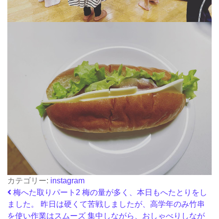
カテゴリー:
instagram
投稿ナビゲーション
梅へた取りパート2 梅の量が多く、本日もへたとりをし
ました。 昨日は硬くて苦戦しましたが、高学年のみ竹串
を使い作業はスムーズ 集中しながら、おしゃべりしなが